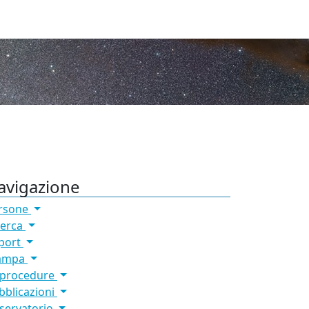
avigazione
rsone
cerca
port
ampa
 procedure
bblicazioni
servatorio