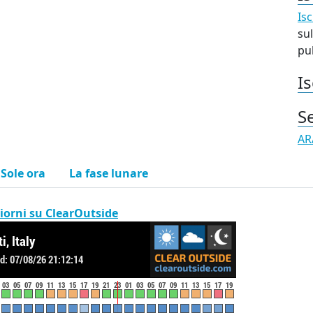
Isc
sul
pub
Is
S
AR
l Sole ora
La fase lunare
iorni su ClearOutside