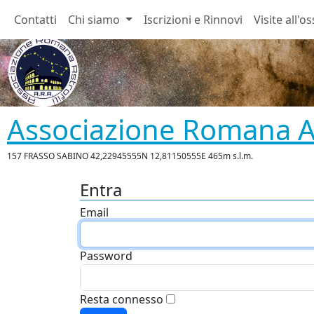
Contatti
Chi siamo
Iscrizioni e Rinnovi
Visite all'o
Associazione Romana As
157 FRASSO SABINO 42,22945555N 12,81150555E 465m s.l.m.
Entra
Email
Password
Resta connesso