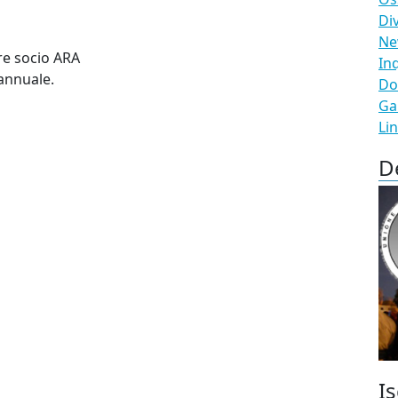
Di
N
ere socio ARA
In
 annuale.
Do
Ga
Li
D
Is