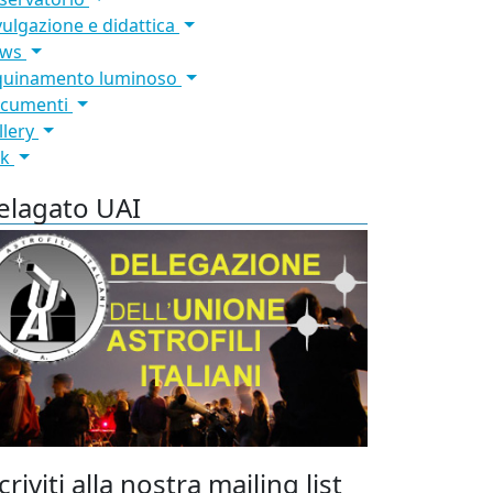
vulgazione e didattica
ews
quinamento luminoso
cumenti
llery
nk
elagato UAI
criviti alla nostra mailing list