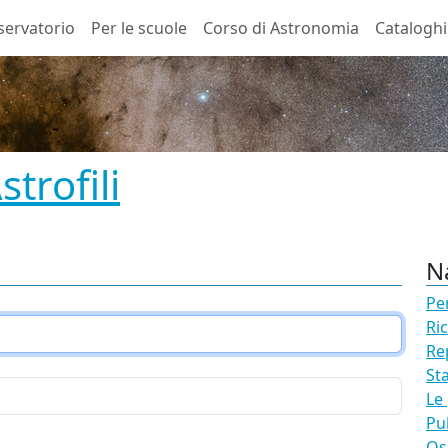
sservatorio
Per le scuole
Corso di Astronomia
Cataloghi
trofili
N
Pe
Ri
Re
St
Le
Pu
Os