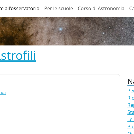
te all'osservatorio
Per le scuole
Corso di Astronomia
Ca
trofili
N
Pe
tica
Ri
Re
St
Le
Pu
Os