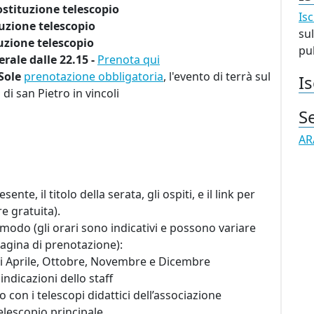
ostituzione telescopio
Isc
tuzione telescopio
sul
uzione telescopio
pub
rale dalle 22.15 -
Prenota qui
 Sole
prenotazione obbligatoria
, l'evento di terrà sul
Is
di san Pietro in vincoli
S
AR
e, il titolo della serata, gli ospiti, e il link per
e gratuita).
modo (gli orari sono indicativi e possono variare
pagina di prenotazione):
i Aprile, Ottobre, Novembre e Dicembre
indicazioni dello staff
 con i telescopi didattici dell’associazione
telescopio principale