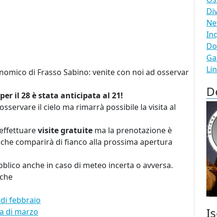
Di
N
In
Do
Ga
Li
nomico di Frasso Sabino: venite con noi ad osservar
D
er il 28 è stata anticipata al 21!
sservare il cielo ma rimarrà possibile la visita al
effettuare
visite gratuite
ma la prenotazione è
nk che comparirà di fianco alla prossima apertura
bblico anche in caso di meteo incerta o avversa.
iche
di febbraio
Is
ra di marzo