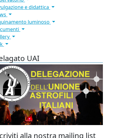
vulgazione e didattica
ews
quinamento luminoso
cumenti
llery
nk
elagato UAI
criviti alla nostra mailing list