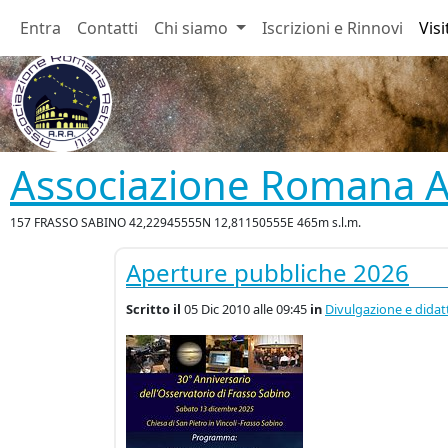
Entra
Contatti
Chi siamo
Iscrizioni e Rinnovi
Visi
Associazione Romana As
157 FRASSO SABINO 42,22945555N 12,81150555E 465m s.l.m.
Aperture pubbliche 2026
Scritto
il
05 Dic 2010 alle 09:45
in
Divulgazione e didat