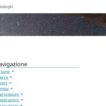
taloghi
avigazione
rsone
cerca
port
ampa
 procedure
bblicazioni
servatorio