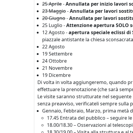
25 Aprile
-
Annullata per inizio lavori s
23 Maggio
-
Annullata per lavori sosti
20 Giugno
-
Annullata per lavori sostit
25 Luglio -
Attenzione apertura SOLO se
12 Agosto -
apertura speciale eclissi di
piazzale antistante la chiesa sconsacrata 
22 Agosto
19 Settembre
24 Ottobre
21 Novembre
19 Dicembre
Di volta in volta aggiungeremo, quando present
effettuare la prenotazione (che sarà sempr
Le visite saranno strutturate nel seguente 
senza preavviso, verificateli sempre sulla 
Gennaio, Febbraio, Marzo, prima metà d
17.45 Entrata del pubblico – seguire le 
18.00/18.30 – Osservazioni al telescopio
18.30/19.00 – Visita alla struttura e al 