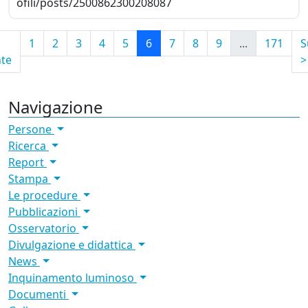
ofili/posts/2500862300208087
1
2
3
4
5
6
7
8
9
...
171
S
te
>
Navigazione
Persone
Ricerca
Report
Stampa
Le procedure
Pubblicazioni
Osservatorio
Divulgazione e didattica
News
Inquinamento luminoso
Documenti