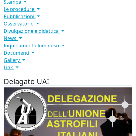
Stampa
Le procedure
Pubblicazioni
Osservatorio
Divulgazione e didattica
News
Inquinamento luminoso
Documenti
Gallery
Link
Delagato UAI