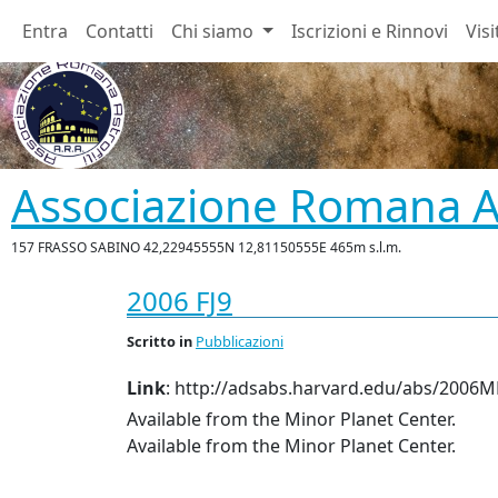
Entra
Contatti
Chi siamo
Iscrizioni e Rinnovi
Visi
Associazione Romana As
157 FRASSO SABINO 42,22945555N 12,81150555E 465m s.l.m.
2006 FJ9
Scritto
in
Pubblicazioni
Link
: http://adsabs.harvard.edu/abs/2006MP
Available from the Minor Planet Center.
Available from the Minor Planet Center.