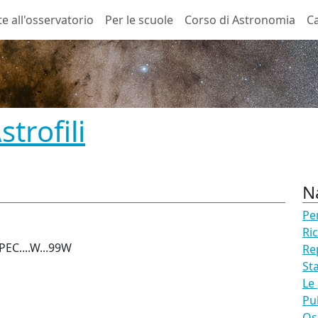
te all'osservatorio
Per le scuole
Corso di Astronomia
Ca
trofili
N
Pe
Ri
EC....W...99W
Re
St
Le
Pu
Os