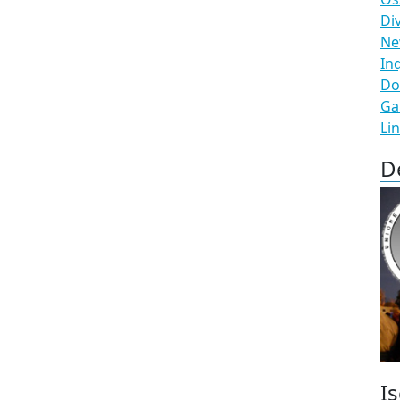
Di
N
In
Do
Ga
Li
D
Is