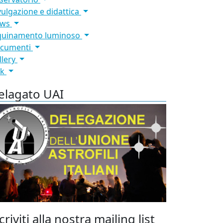
vulgazione e didattica
ews
quinamento luminoso
cumenti
llery
nk
elagato UAI
criviti alla nostra mailing list