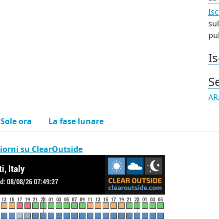
Isc
sul
pub
Is
S
AR
l Sole ora
La fase lunare
iorni su ClearOutside