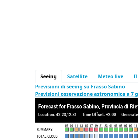
Seeing
Satellite
Meteo live
I
Previsioni di seeing su Frasso Sabino
Previsioni osservazione astronomica a 7 g