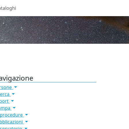
taloghi
avigazione
rsone
cerca
port
ampa
 procedure
bblicazioni
servatorio