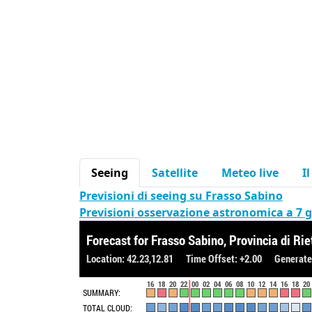
Seeing
Satellite
Meteo live
I
Previsioni di seeing su Frasso Sabino
Previsioni osservazione astronomica a 7 g