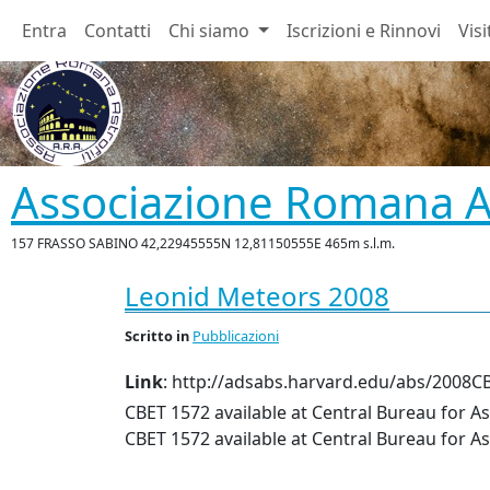
Entra
Contatti
Chi siamo
Iscrizioni e Rinnovi
Visi
Associazione Romana As
157 FRASSO SABINO 42,22945555N 12,81150555E 465m s.l.m.
Leonid Meteors 2008
Scritto
in
Pubblicazioni
Link
: http://adsabs.harvard.edu/abs/2008CB
CBET
1572 available at Central Bureau for A
CBET
1572 available at Central Bureau for A