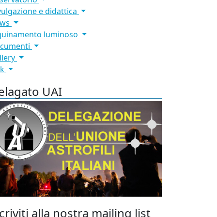
vulgazione e didattica
ews
quinamento luminoso
cumenti
llery
nk
elagato UAI
criviti alla nostra mailing list