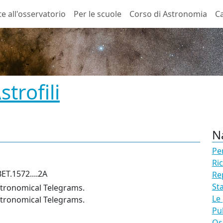
te all'osservatorio
Per le scuole
Corso di Astronomia
Ca
trofili
N
Pe
Ri
ET.1572....2A
Re
St
stronomical Telegrams.
Le
stronomical Telegrams.
Pu
Os