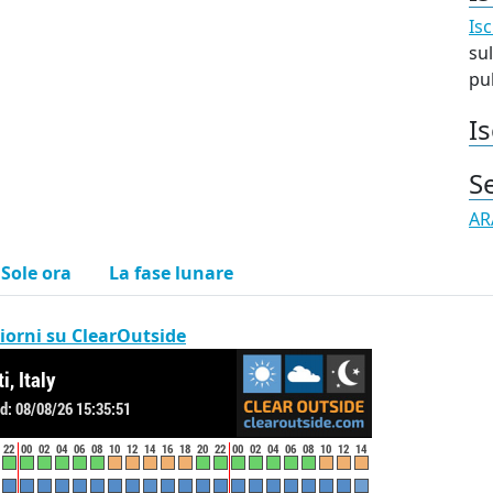
Isc
sul
pub
Is
S
AR
l Sole ora
La fase lunare
iorni su ClearOutside