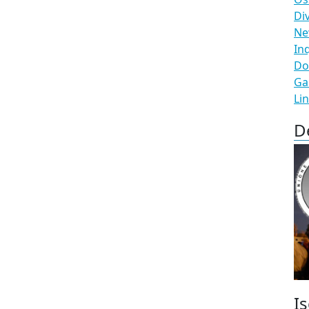
Di
N
In
Do
Ga
Li
D
Is