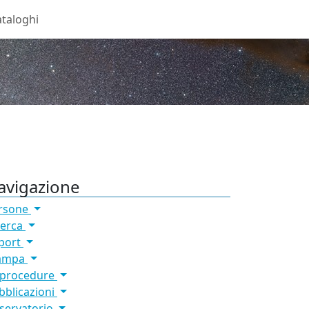
taloghi
avigazione
rsone
cerca
port
ampa
 procedure
bblicazioni
servatorio